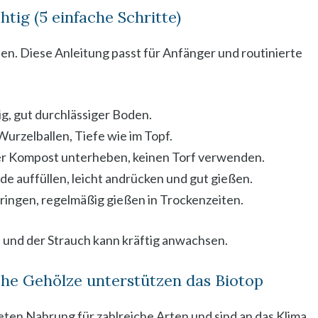
htig (5 einfache Schritte)
en. Diese Anleitung passt für Anfänger und routinierte
ig, gut durchlässiger Boden.
Wurzelballen, Tiefe wie im Topf.
er Kompost unterheben, keinen Torf verwenden.
de auffüllen, leicht andrücken und gut gießen.
ingen, regelmäßig gießen in Trockenzeiten.
t und der Strauch kann kräftig anwachsen.
che Gehölze unterstützen das Biotop
eten Nahrung für zahlreiche Arten und sind an das Klima